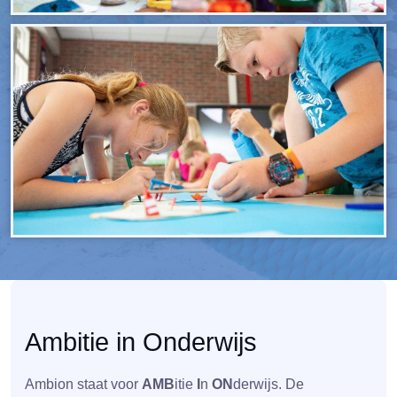
Ambitie in Onderwijs
Ambion staat voor
AMB
itie
I
n
ON
derwijs. De